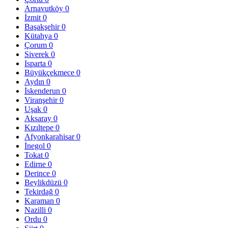
Arnavutköy
0
İzmit
0
Başakşehir
0
Kütahya
0
Çorum
0
Siverek
0
Isparta
0
Büyükçekmece
0
Aydın
0
İskenderun
0
Viranşehir
0
Uşak
0
Aksaray
0
Kızıltepe
0
Afyonkarahisar
0
İnegol
0
Tokat
0
Edirne
0
Derince
0
Beylikdüzü
0
Tekirdağ
0
Karaman
0
Nazilli
0
Ordu
0