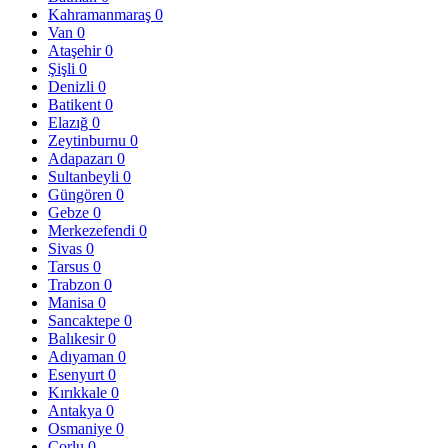
Kahramanmaraş
0
Van
0
Ataşehir
0
Şişli
0
Denizli
0
Batikent
0
Elazığ
0
Zeytinburnu
0
Adapazarı
0
Sultanbeyli
0
Güngören
0
Gebze
0
Merkezefendi
0
Sivas
0
Tarsus
0
Trabzon
0
Manisa
0
Sancaktepe
0
Balıkesir
0
Adıyaman
0
Esenyurt
0
Kırıkkale
0
Antakya
0
Osmaniye
0
Çorlu
0