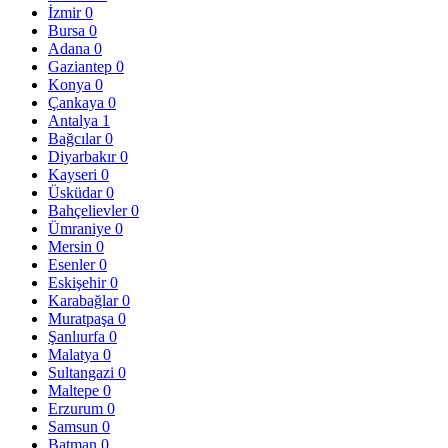
İzmir
0
Bursa
0
Adana
0
Gaziantep
0
Konya
0
Çankaya
0
Antalya
1
Bağcılar
0
Diyarbakır
0
Kayseri
0
Üsküdar
0
Bahçelievler
0
Ümraniye
0
Mersin
0
Esenler
0
Eskişehir
0
Karabağlar
0
Muratpaşa
0
Şanlıurfa
0
Malatya
0
Sultangazi
0
Maltepe
0
Erzurum
0
Samsun
0
Batman
0