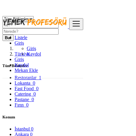
Listele
Bul
Giriş
Giriş
Türkiye
Kaydol
Giriş
Kaydol
Tüm Bölümler
Mekan Ekle
Restoranlar
1
Lokanta
0
Fast Food
0
Catering
0
Pastane
0
Fırın
0
Konum
İstanbul
0
Ankara
0