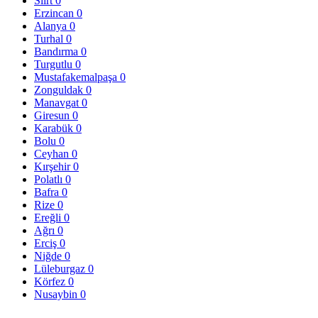
Siirt
0
Erzincan
0
Alanya
0
Turhal
0
Bandırma
0
Turgutlu
0
Mustafakemalpaşa
0
Zonguldak
0
Manavgat
0
Giresun
0
Karabük
0
Bolu
0
Ceyhan
0
Kırşehir
0
Polatlı
0
Bafra
0
Rize
0
Ereğli
0
Ağrı
0
Erciş
0
Niğde
0
Lüleburgaz
0
Körfez
0
Nusaybin
0