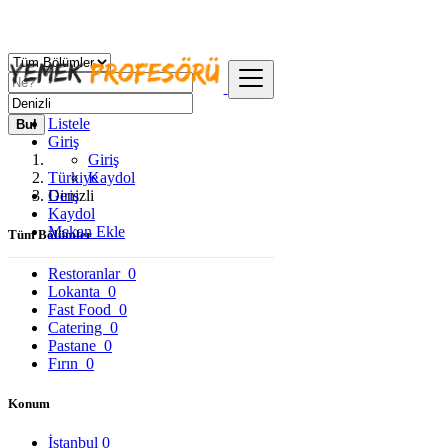
Listele
Bul
Giriş
Giriş
Türkiye
Kaydol
Giriş
Denizli
Kaydol
Mekan Ekle
Tüm Bölümler
Restoranlar
0
Lokanta
0
Fast Food
0
Catering
0
Pastane
0
Fırın
0
Konum
İstanbul
0