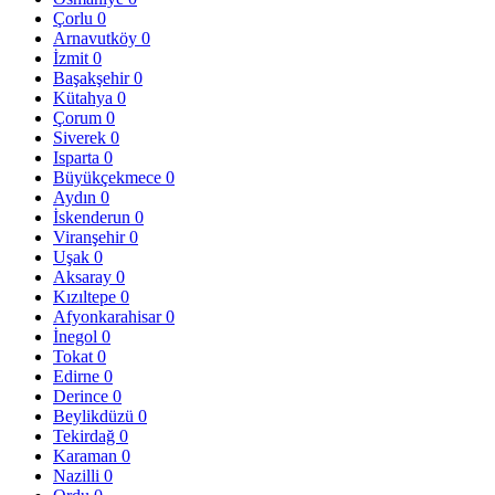
Çorlu
0
Arnavutköy
0
İzmit
0
Başakşehir
0
Kütahya
0
Çorum
0
Siverek
0
Isparta
0
Büyükçekmece
0
Aydın
0
İskenderun
0
Viranşehir
0
Uşak
0
Aksaray
0
Kızıltepe
0
Afyonkarahisar
0
İnegol
0
Tokat
0
Edirne
0
Derince
0
Beylikdüzü
0
Tekirdağ
0
Karaman
0
Nazilli
0