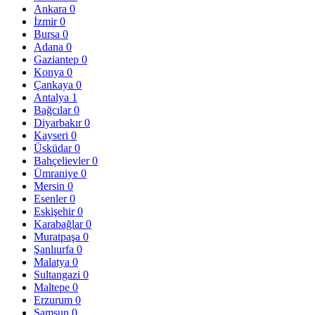
Ankara
0
İzmir
0
Bursa
0
Adana
0
Gaziantep
0
Konya
0
Çankaya
0
Antalya
1
Bağcılar
0
Diyarbakır
0
Kayseri
0
Üsküdar
0
Bahçelievler
0
Ümraniye
0
Mersin
0
Esenler
0
Eskişehir
0
Karabağlar
0
Muratpaşa
0
Şanlıurfa
0
Malatya
0
Sultangazi
0
Maltepe
0
Erzurum
0
Samsun
0