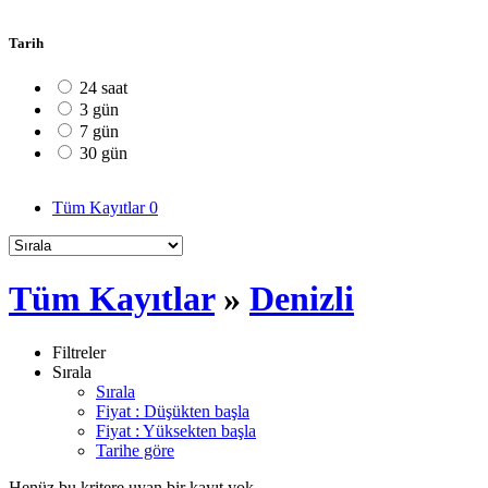
Tarih
24 saat
3 gün
7 gün
30 gün
Tüm Kayıtlar
0
Tüm Kayıtlar
»
Denizli
Filtreler
Sırala
Sırala
Fiyat : Düşükten başla
Fiyat : Yüksekten başla
Tarihe göre
Henüz bu kritere uyan bir kayıt yok.