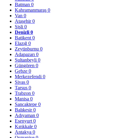
Batman
0
Kahramanmaraş
0
Van
0
Ataşehir
0
Şişli
0
Denizli
0
Batikent
0
Elazığ
0
Zeytinburnu
0
Adapazarı
0
Sultanbeyli
0
Güngören
0
Gebze
0
Merkezefendi
0
Sivas
0
Tarsus
0
Trabzon
0
Manisa
0
Sancaktepe
0
Balıkesir
0
Adıyaman
0
Esenyurt
0
Kırıkkale
0
Antakya
0
Osmaniye
0