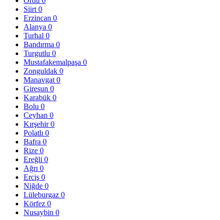
Ordu
0
Siirt
0
Erzincan
0
Alanya
0
Turhal
0
Bandırma
0
Turgutlu
0
Mustafakemalpaşa
0
Zonguldak
0
Manavgat
0
Giresun
0
Karabük
0
Bolu
0
Ceyhan
0
Kırşehir
0
Polatlı
0
Bafra
0
Rize
0
Ereğli
0
Ağrı
0
Erciş
0
Niğde
0
Lüleburgaz
0
Körfez
0
Nusaybin
0