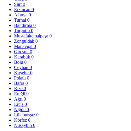
Siirt
0
Erzincan
0
Alanya
0
Turhal
0
Bandırma
0
Turgutlu
0
Mustafakemalpaşa
0
Zonguldak
0
Manavgat
0
Giresun
0
Karabük
0
Bolu
0
Ceyhan
0
Kırşehir
0
Polatlı
0
Bafra
0
Rize
0
Ereğli
0
Ağrı
0
Erciş
0
Niğde
0
Lüleburgaz
0
Körfez
0
Nusaybin
0