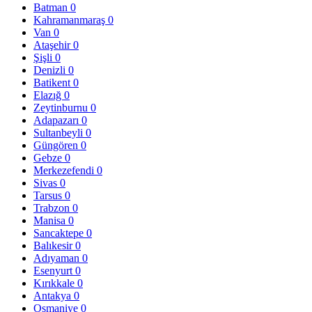
Batman
0
Kahramanmaraş
0
Van
0
Ataşehir
0
Şişli
0
Denizli
0
Batikent
0
Elazığ
0
Zeytinburnu
0
Adapazarı
0
Sultanbeyli
0
Güngören
0
Gebze
0
Merkezefendi
0
Sivas
0
Tarsus
0
Trabzon
0
Manisa
0
Sancaktepe
0
Balıkesir
0
Adıyaman
0
Esenyurt
0
Kırıkkale
0
Antakya
0
Osmaniye
0