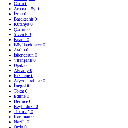
Çorlu
0
Arnavutköy
0
İzmit
0
Başakşehir
0
Kütahya
0
Çorum
0
Siverek
0
Isparta
0
Büyükçekmece
0
Aydın
0
İskenderun
0
Viranşehir
0
Uşak
0
Aksaray
0
Kızıltepe
0
Afyonkarahisar
0
İnegol
0
Tokat
0
Edirne
0
Derince
0
Beylikdüzü
0
Tekirdağ
0
Karaman
0
Nazilli
0
Ordu
0