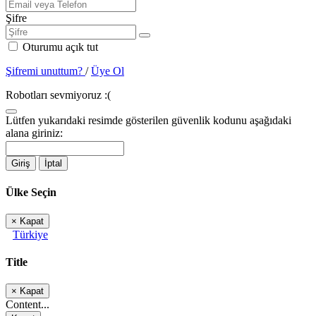
Şifre
Oturumu açık tut
Şifremi unuttum?
/
Üye Ol
Robotları sevmiyoruz :(
Lütfen yukarıdaki resimde gösterilen güvenlik kodunu aşağıdaki
alana giriniz:
Giriş
İptal
Ülke Seçin
×
Kapat
Türkiye
Title
×
Kapat
Content...