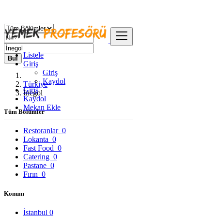
Listele
Bul
Giriş
Giriş
Kaydol
Türkiye
Giriş
İnegol
Kaydol
Mekan Ekle
Tüm Bölümler
Restoranlar
0
Lokanta
0
Fast Food
0
Catering
0
Pastane
0
Fırın
0
Konum
İstanbul
0