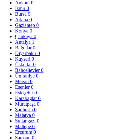
Ankara
0
İzmir
0
Bursa
0
Adana
0
Gaziantep
0
Konya
0
Çankaya
0
Antalya
1
Bağcılar
0
Diyarbakır
0
Kayseri
0
Üsküdar
0
Bahçelievler
0
Ümraniye
0
Mersin
0
Esenler
0
Eskişehir
0
Karabağlar
0
Muratpaşa
0
Şanlıurfa
0
Malatya
0
Sultangazi
0
Maltepe
0
Erzurum
0
Samsun
0