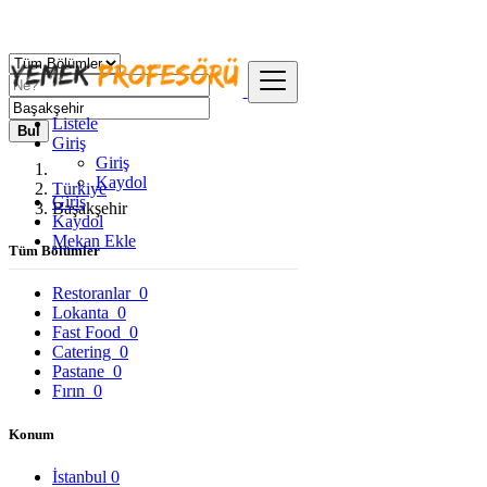
Listele
Bul
Giriş
Giriş
Kaydol
Türkiye
Giriş
Başakşehir
Kaydol
Mekan Ekle
Tüm Bölümler
Restoranlar
0
Lokanta
0
Fast Food
0
Catering
0
Pastane
0
Fırın
0
Konum
İstanbul
0