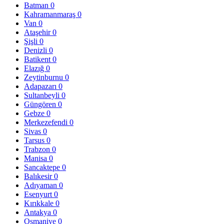
Batman
0
Kahramanmaraş
0
Van
0
Ataşehir
0
Şişli
0
Denizli
0
Batikent
0
Elazığ
0
Zeytinburnu
0
Adapazarı
0
Sultanbeyli
0
Güngören
0
Gebze
0
Merkezefendi
0
Sivas
0
Tarsus
0
Trabzon
0
Manisa
0
Sancaktepe
0
Balıkesir
0
Adıyaman
0
Esenyurt
0
Kırıkkale
0
Antakya
0
Osmaniye
0