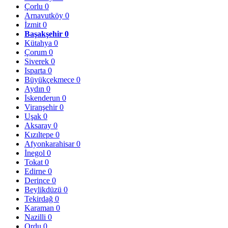
Çorlu
0
Arnavutköy
0
İzmit
0
Başakşehir
0
Kütahya
0
Çorum
0
Siverek
0
Isparta
0
Büyükçekmece
0
Aydın
0
İskenderun
0
Viranşehir
0
Uşak
0
Aksaray
0
Kızıltepe
0
Afyonkarahisar
0
İnegol
0
Tokat
0
Edirne
0
Derince
0
Beylikdüzü
0
Tekirdağ
0
Karaman
0
Nazilli
0
Ordu
0