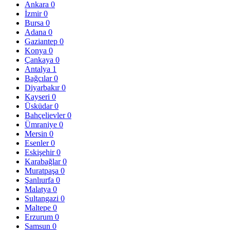
Ankara
0
İzmir
0
Bursa
0
Adana
0
Gaziantep
0
Konya
0
Çankaya
0
Antalya
1
Bağcılar
0
Diyarbakır
0
Kayseri
0
Üsküdar
0
Bahçelievler
0
Ümraniye
0
Mersin
0
Esenler
0
Eskişehir
0
Karabağlar
0
Muratpaşa
0
Şanlıurfa
0
Malatya
0
Sultangazi
0
Maltepe
0
Erzurum
0
Samsun
0