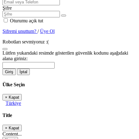
Şifre
Oturumu açık tut
Şifremi unuttum?
/
Üye Ol
Robotları sevmiyoruz :(
Lütfen yukarıdaki resimde gösterilen güvenlik kodunu aşağıdaki
alana giriniz:
Giriş
İptal
Ülke Seçin
×
Kapat
Türkiye
Title
×
Kapat
Content...