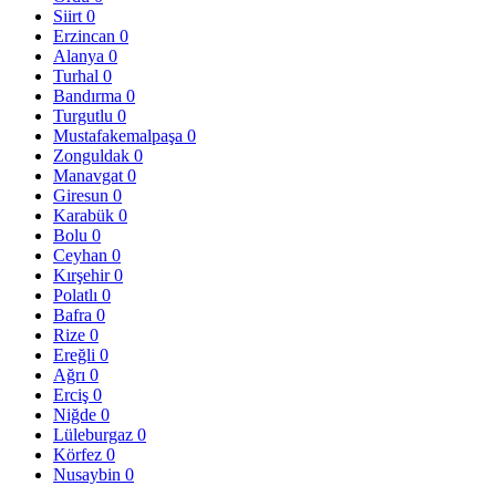
Siirt
0
Erzincan
0
Alanya
0
Turhal
0
Bandırma
0
Turgutlu
0
Mustafakemalpaşa
0
Zonguldak
0
Manavgat
0
Giresun
0
Karabük
0
Bolu
0
Ceyhan
0
Kırşehir
0
Polatlı
0
Bafra
0
Rize
0
Ereğli
0
Ağrı
0
Erciş
0
Niğde
0
Lüleburgaz
0
Körfez
0
Nusaybin
0