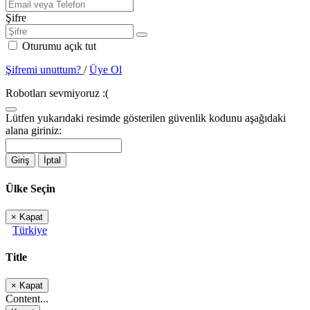
Şifre
Oturumu açık tut
Şifremi unuttum?
/
Üye Ol
Robotları sevmiyoruz :(
Lütfen yukarıdaki resimde gösterilen güvenlik kodunu aşağıdaki
alana giriniz:
Giriş
İptal
Ülke Seçin
×
Kapat
Türkiye
Title
×
Kapat
Content...