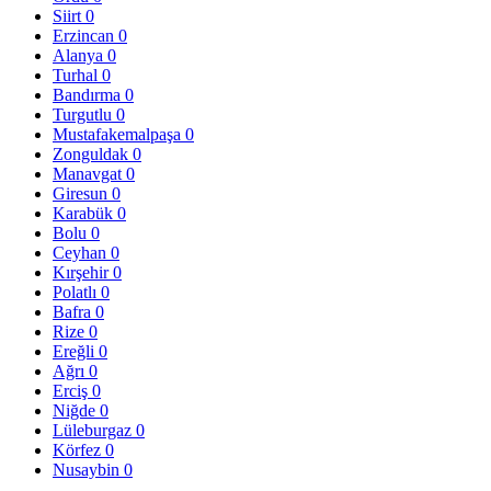
Siirt
0
Erzincan
0
Alanya
0
Turhal
0
Bandırma
0
Turgutlu
0
Mustafakemalpaşa
0
Zonguldak
0
Manavgat
0
Giresun
0
Karabük
0
Bolu
0
Ceyhan
0
Kırşehir
0
Polatlı
0
Bafra
0
Rize
0
Ereğli
0
Ağrı
0
Erciş
0
Niğde
0
Lüleburgaz
0
Körfez
0
Nusaybin
0