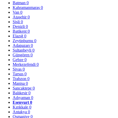
Batman
0
Kahramanmaraş
0
Van
0
Ataşehir
0
Şişli
0
Denizli
0
Batikent
0
Elazığ
0
Zeytinburnu
0
Adapazarı
0
Sultanbeyli
0
Güngören
0
Gebze
0
Merkezefendi
0
Sivas
0
Tarsus
0
Trabzon
0
Manisa
0
Sancaktepe
0
Balıkesir
0
Adıyaman
0
Esenyurt
0
Kırıkkale
0
Antakya
0
Osmaniye
0