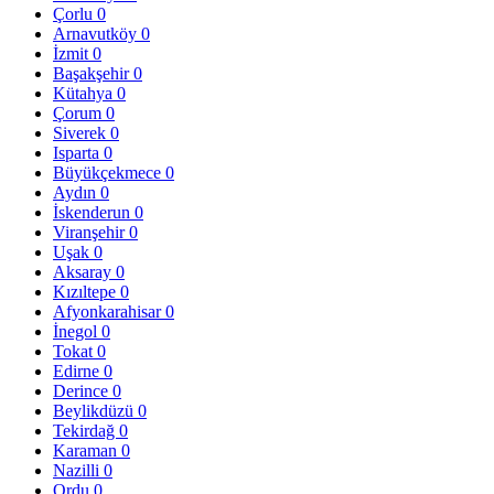
Çorlu
0
Arnavutköy
0
İzmit
0
Başakşehir
0
Kütahya
0
Çorum
0
Siverek
0
Isparta
0
Büyükçekmece
0
Aydın
0
İskenderun
0
Viranşehir
0
Uşak
0
Aksaray
0
Kızıltepe
0
Afyonkarahisar
0
İnegol
0
Tokat
0
Edirne
0
Derince
0
Beylikdüzü
0
Tekirdağ
0
Karaman
0
Nazilli
0
Ordu
0