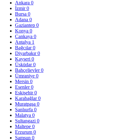
Ankara
0
İzmir
0
Bursa
0
Adana
0
Gaziantep
0
Konya
0
Çankaya
0
Antalya
1
Bağcılar
0
Diyarbakır
0
Kayseri
0
Üsküdar
0
Bahçelievler
0
Ümraniye
0
Mersin
0
Esenler
0
Eskişehir
0
Karabağlar
0
Muratpaşa
0
Şanlıurfa
0
Malatya
0
Sultangazi
0
Maltepe
0
Erzurum
0
Samsun
0