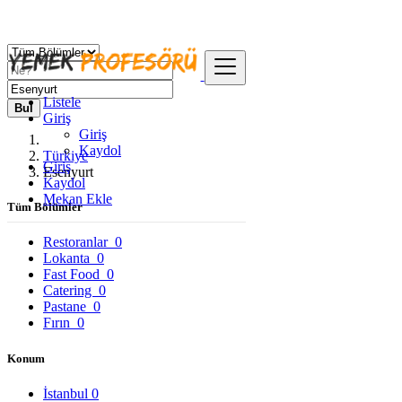
Listele
Bul
Giriş
Giriş
Kaydol
Türkiye
Giriş
Esenyurt
Kaydol
Mekan Ekle
Tüm Bölümler
Restoranlar
0
Lokanta
0
Fast Food
0
Catering
0
Pastane
0
Fırın
0
Konum
İstanbul
0