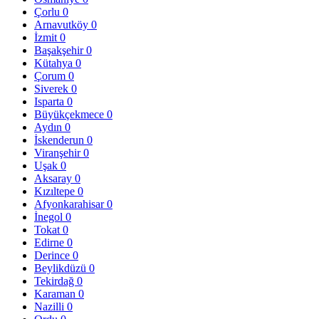
Çorlu
0
Arnavutköy
0
İzmit
0
Başakşehir
0
Kütahya
0
Çorum
0
Siverek
0
Isparta
0
Büyükçekmece
0
Aydın
0
İskenderun
0
Viranşehir
0
Uşak
0
Aksaray
0
Kızıltepe
0
Afyonkarahisar
0
İnegol
0
Tokat
0
Edirne
0
Derince
0
Beylikdüzü
0
Tekirdağ
0
Karaman
0
Nazilli
0