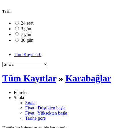
Tarih
24 saat
3 gün
7 gün
30 gün
Tüm Kayıtlar
0
Tüm Kayıtlar
»
Karabağlar
Filtreler
Sırala
Sırala
Fiyat : Düşükten başla
Fiyat : Yüksekten başla
Tarihe göre
Henüz bu kritere uyan bir kayıt yok.