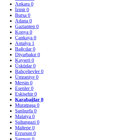
Ankara
0
İzmir
0
Bursa
0
Adana
0
Gaziantep
0
Konya
0
Çankaya
0
Antalya
1
Bağcılar
0
Diyarbakır
0
Kayseri
0
Üsküdar
0
Bahçelievler
0
Ümraniye
0
Mersin
0
Esenler
0
Eskişehir
0
Karabağlar
0
Muratpaşa
0
Şanlıurfa
0
Malatya
0
Sultangazi
0
Maltepe
0
Erzurum
0
Samsun
0