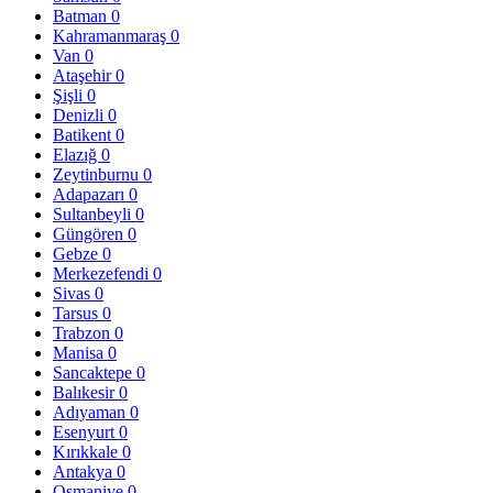
Batman
0
Kahramanmaraş
0
Van
0
Ataşehir
0
Şişli
0
Denizli
0
Batikent
0
Elazığ
0
Zeytinburnu
0
Adapazarı
0
Sultanbeyli
0
Güngören
0
Gebze
0
Merkezefendi
0
Sivas
0
Tarsus
0
Trabzon
0
Manisa
0
Sancaktepe
0
Balıkesir
0
Adıyaman
0
Esenyurt
0
Kırıkkale
0
Antakya
0
Osmaniye
0