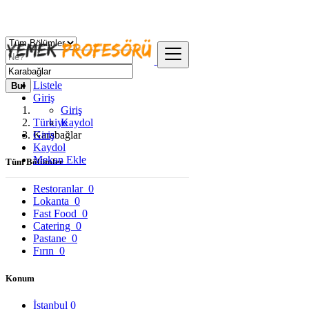
Listele
Bul
Giriş
Giriş
Türkiye
Kaydol
Giriş
Karabağlar
Kaydol
Mekan Ekle
Tüm Bölümler
Restoranlar
0
Lokanta
0
Fast Food
0
Catering
0
Pastane
0
Fırın
0
Konum
İstanbul
0