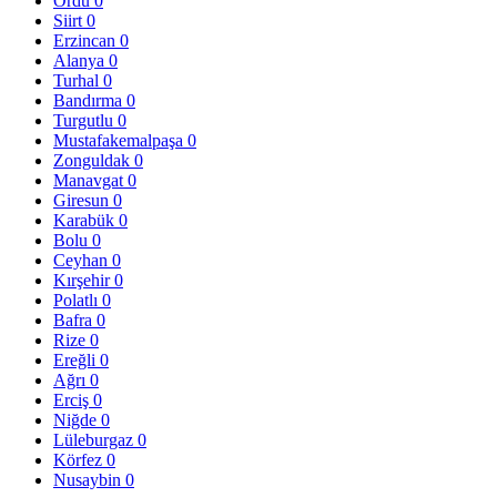
Ordu
0
Siirt
0
Erzincan
0
Alanya
0
Turhal
0
Bandırma
0
Turgutlu
0
Mustafakemalpaşa
0
Zonguldak
0
Manavgat
0
Giresun
0
Karabük
0
Bolu
0
Ceyhan
0
Kırşehir
0
Polatlı
0
Bafra
0
Rize
0
Ereğli
0
Ağrı
0
Erciş
0
Niğde
0
Lüleburgaz
0
Körfez
0
Nusaybin
0