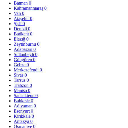
Batman
0
Kahramanmaraş
0
Van
0
Ataşehir
0
Şişli
0
Denizli
0
Batikent
0
Elazığ
0
Zeytinburnu
0
Adapazarı
0
Sultanbeyli
0
Güngören
0
Gebze
0
Merkezefendi
0
Sivas
0
Tarsus
0
Trabzon
0
Manisa
0
Sancaktepe
0
Balıkesir
0
Adıyaman
0
Esenyurt
0
Kırıkkale
0
Antakya
0
Osmaniye
0