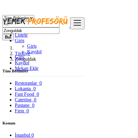
Listele
Bul
Giriş
Giriş
Kaydol
Türkiye
Giriş
Zonguldak
Kaydol
Mekan Ekle
Tüm Bölümler
Restoranlar
0
Lokanta
0
Fast Food
0
Catering
0
Pastane
0
Fırın
0
Konum
İstanbul
0