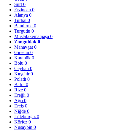
Siirt
0
Erzincan
0
Alanya
0
Turhal
0
Bandırma
0
Turgutlu
0
Mustafakemalpaşa
0
Zonguldak
0
Manavgat
0
Giresun
0
Karabük
0
Bolu
0
Ceyhan
0
Kırşehir
0
Polatlı
0
Bafra
0
Rize
0
Ereğli
0
Ağrı
0
Erciş
0
Niğde
0
Lüleburgaz
0
Körfez
0
Nusaybin
0