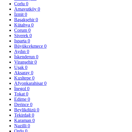
Çorlu
0
Arnavutköy
0
İzmit
0
Başakşehir
0
Kütahya
0
Çorum
0
Siverek
0
Isparta
0
Büyükçekmece
0
Aydın
0
İskenderun
0
Viranşehir
0
Uşak
0
Aksaray
0
Kızıltepe
0
Afyonkarahisar
0
İnegol
0
Tokat
0
Edirne
0
Derince
0
Beylikdüzü
0
Tekirdağ
0
Karaman
0
Nazilli
0
Ordu
0