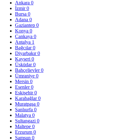
Ankara
0
İzmir
0
Bursa
0
Adana
0
Gaziantep
0
Konya
0
Çankaya
0
Antalya
1
Bağcılar
0
Diyarbakır
0
Kayseri
0
Üsküdar
0
Bahçelievler
0
Ümraniye
0
Mersin
0
Esenler
0
Eskişehir
0
Karabağlar
0
Muratpaşa
0
Şanlıurfa
0
Malatya
0
Sultangazi
0
Maltepe
0
Erzurum
0
Samsun
0