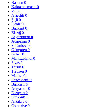
Batman
0
Kahramanmaraş
0
Van
0
Ataşehir
0
Şişli
0
Denizli
0
Batikent
0
Elazığ
0
Zeytinburnu
0
Adapazarı
0
Sultanbeyli
0
Güngören
0
Gebze
0
Merkezefendi
0
Sivas
0
Tarsus
0
Trabzon
0
Manisa
0
Sancaktepe
0
Balıkesir
0
Adıyaman
0
Esenyurt
0
Kırıkkale
0
Antakya
0
Osmaniye
0