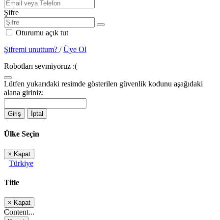
Şifre
Oturumu açık tut
Şifremi unuttum?
/
Üye Ol
Robotları sevmiyoruz :(
Lütfen yukarıdaki resimde gösterilen güvenlik kodunu aşağıdaki
alana giriniz:
Giriş
İptal
Ülke Seçin
×
Kapat
Türkiye
Title
×
Kapat
Content...