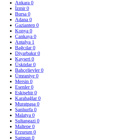
Ankara
0
İzmir
0
Bursa
0
Adana
0
Gaziantep
0
Konya
0
Çankaya
0
Antalya
1
Bağcılar
0
Diyarbakır
0
Kayseri
0
Üsküdar
0
Bahçelievler
0
Ümraniye
0
Mersin
0
Esenler
0
Eskişehir
0
Karabağlar
0
Muratpaşa
0
Şanlıurfa
0
Malatya
0
Sultangazi
0
Maltepe
0
Erzurum
0
Samsun
0