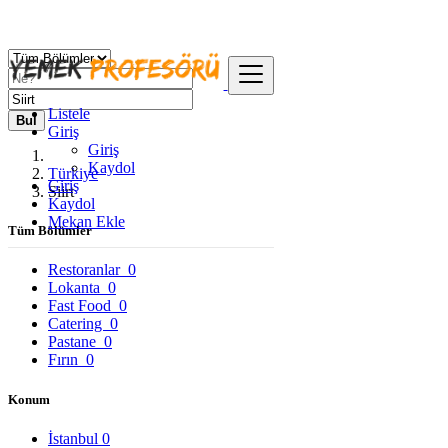
Listele
Bul
Giriş
Giriş
Kaydol
Türkiye
Giriş
Siirt
Kaydol
Mekan Ekle
Tüm Bölümler
Restoranlar
0
Lokanta
0
Fast Food
0
Catering
0
Pastane
0
Fırın
0
Konum
İstanbul
0