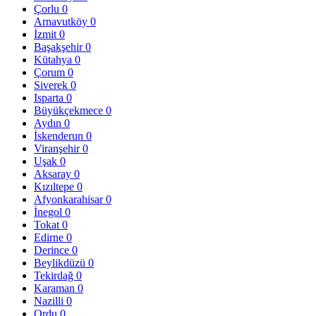
Çorlu
0
Arnavutköy
0
İzmit
0
Başakşehir
0
Kütahya
0
Çorum
0
Siverek
0
Isparta
0
Büyükçekmece
0
Aydın
0
İskenderun
0
Viranşehir
0
Uşak
0
Aksaray
0
Kızıltepe
0
Afyonkarahisar
0
İnegol
0
Tokat
0
Edirne
0
Derince
0
Beylikdüzü
0
Tekirdağ
0
Karaman
0
Nazilli
0
Ordu
0