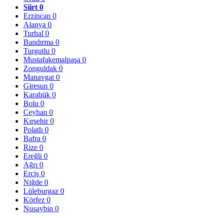
Siirt
0
Erzincan
0
Alanya
0
Turhal
0
Bandırma
0
Turgutlu
0
Mustafakemalpaşa
0
Zonguldak
0
Manavgat
0
Giresun
0
Karabük
0
Bolu
0
Ceyhan
0
Kırşehir
0
Polatlı
0
Bafra
0
Rize
0
Ereğli
0
Ağrı
0
Erciş
0
Niğde
0
Lüleburgaz
0
Körfez
0
Nusaybin
0