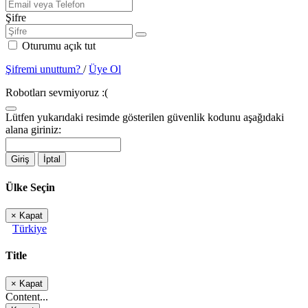
Şifre
Oturumu açık tut
Şifremi unuttum?
/
Üye Ol
Robotları sevmiyoruz :(
Lütfen yukarıdaki resimde gösterilen güvenlik kodunu aşağıdaki
alana giriniz:
Giriş
İptal
Ülke Seçin
×
Kapat
Türkiye
Title
×
Kapat
Content...