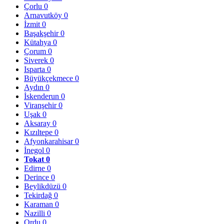
Çorlu
0
Arnavutköy
0
İzmit
0
Başakşehir
0
Kütahya
0
Çorum
0
Siverek
0
Isparta
0
Büyükçekmece
0
Aydın
0
İskenderun
0
Viranşehir
0
Uşak
0
Aksaray
0
Kızıltepe
0
Afyonkarahisar
0
İnegol
0
Tokat
0
Edirne
0
Derince
0
Beylikdüzü
0
Tekirdağ
0
Karaman
0
Nazilli
0
Ordu
0