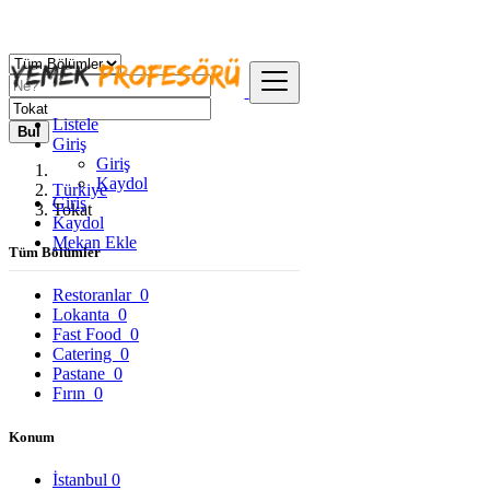
Listele
Bul
Giriş
Giriş
Kaydol
Türkiye
Giriş
Tokat
Kaydol
Mekan Ekle
Tüm Bölümler
Restoranlar
0
Lokanta
0
Fast Food
0
Catering
0
Pastane
0
Fırın
0
Konum
İstanbul
0