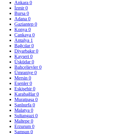
Ankara
0
İzmir
0
Bursa
0
Adana
0
Gaziantep
0
Konya
0
Çankaya
0
Antalya
1
Bağcılar
0
Diyarbakır
0
Kayseri
0
Üsküdar
0
Bahçelievler
0
Ümraniye
0
Mersin
0
Esenler
0
Eskişehir
0
Karabağlar
0
Muratpaşa
0
Şanlıurfa
0
Malatya
0
Sultangazi
0
Maltepe
0
Erzurum
0
Samsun
0