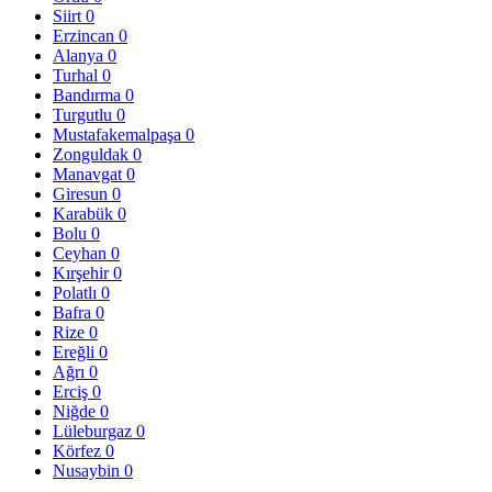
Siirt
0
Erzincan
0
Alanya
0
Turhal
0
Bandırma
0
Turgutlu
0
Mustafakemalpaşa
0
Zonguldak
0
Manavgat
0
Giresun
0
Karabük
0
Bolu
0
Ceyhan
0
Kırşehir
0
Polatlı
0
Bafra
0
Rize
0
Ereğli
0
Ağrı
0
Erciş
0
Niğde
0
Lüleburgaz
0
Körfez
0
Nusaybin
0