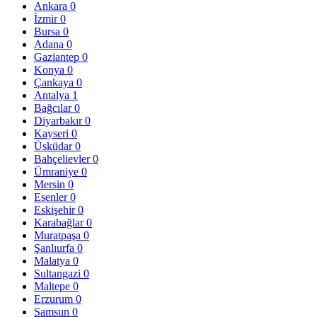
Ankara
0
İzmir
0
Bursa
0
Adana
0
Gaziantep
0
Konya
0
Çankaya
0
Antalya
1
Bağcılar
0
Diyarbakır
0
Kayseri
0
Üsküdar
0
Bahçelievler
0
Ümraniye
0
Mersin
0
Esenler
0
Eskişehir
0
Karabağlar
0
Muratpaşa
0
Şanlıurfa
0
Malatya
0
Sultangazi
0
Maltepe
0
Erzurum
0
Samsun
0