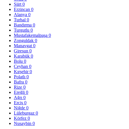
Siirt
0
Erzincan
0
Alanya
0
Turhal
0
Bandırma
0
Turgutlu
0
Mustafakemalpaşa
0
Zonguldak
0
Manavgat
0
Giresun
0
Karabük
0
Bolu
0
Ceyhan
0
Kırşehir
0
Polatlı
0
Bafra
0
Rize
0
Ereğli
0
Ağrı
0
Erciş
0
Niğde
0
Lüleburgaz
0
Körfez
0
Nusaybin
0