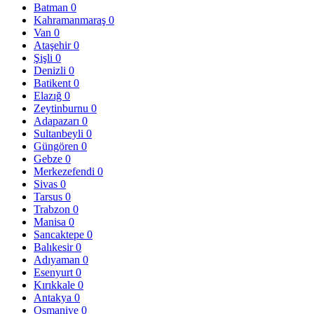
Batman
0
Kahramanmaraş
0
Van
0
Ataşehir
0
Şişli
0
Denizli
0
Batikent
0
Elazığ
0
Zeytinburnu
0
Adapazarı
0
Sultanbeyli
0
Güngören
0
Gebze
0
Merkezefendi
0
Sivas
0
Tarsus
0
Trabzon
0
Manisa
0
Sancaktepe
0
Balıkesir
0
Adıyaman
0
Esenyurt
0
Kırıkkale
0
Antakya
0
Osmaniye
0