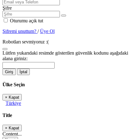
Şifre
Oturumu açık tut
Şifremi unuttum?
/
Üye Ol
Robotları sevmiyoruz :(
Lütfen yukarıdaki resimde gösterilen güvenlik kodunu aşağıdaki
alana giriniz:
Giriş
İptal
Ülke Seçin
×
Kapat
Türkiye
Title
×
Kapat
Content...