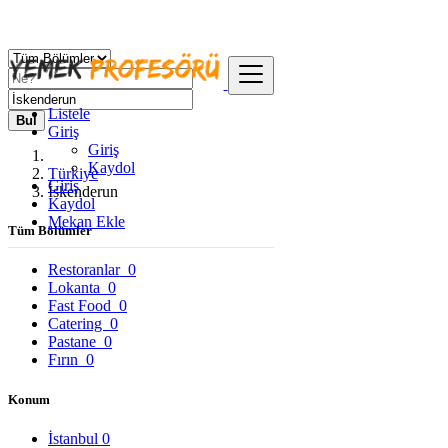
Listele
Bul
Giriş
Giriş
Kaydol
Türkiye
Giriş
İskenderun
Kaydol
Mekan Ekle
Tüm Bölümler
Restoranlar
0
Lokanta
0
Fast Food
0
Catering
0
Pastane
0
Fırın
0
Konum
İstanbul
0