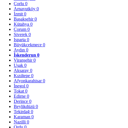
Çorlu
0
Arnavutköy
0
İzmit
0
Başakşehir
0
Kütahya
0
Çorum
0
Siverek
0
Isparta
0
Büyükçekmece
0
Aydın
0
İskenderun
0
Viranşehir
0
Uşak
0
Aksaray
0
Kızıltepe
0
Afyonkarahisar
0
İnegol
0
Tokat
0
Edirne
0
Derince
0
Beylikdüzü
0
Tekirdağ
0
Karaman
0
Nazilli
0
Ordu
0