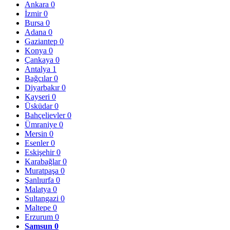
Ankara
0
İzmir
0
Bursa
0
Adana
0
Gaziantep
0
Konya
0
Çankaya
0
Antalya
1
Bağcılar
0
Diyarbakır
0
Kayseri
0
Üsküdar
0
Bahçelievler
0
Ümraniye
0
Mersin
0
Esenler
0
Eskişehir
0
Karabağlar
0
Muratpaşa
0
Şanlıurfa
0
Malatya
0
Sultangazi
0
Maltepe
0
Erzurum
0
Samsun
0