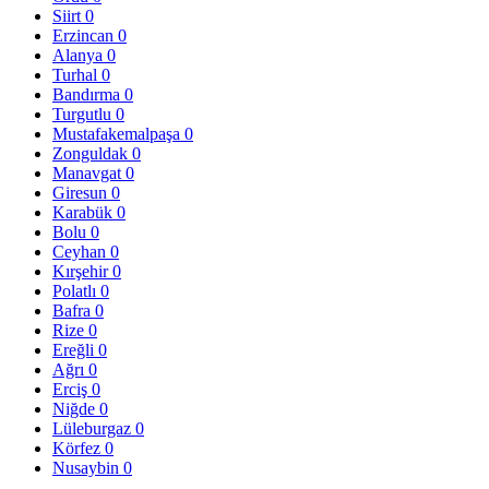
Siirt
0
Erzincan
0
Alanya
0
Turhal
0
Bandırma
0
Turgutlu
0
Mustafakemalpaşa
0
Zonguldak
0
Manavgat
0
Giresun
0
Karabük
0
Bolu
0
Ceyhan
0
Kırşehir
0
Polatlı
0
Bafra
0
Rize
0
Ereğli
0
Ağrı
0
Erciş
0
Niğde
0
Lüleburgaz
0
Körfez
0
Nusaybin
0