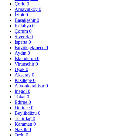
Çorlu
0
Arnavutköy
0
İzmit
0
Başakşehir
0
Kütahya
0
Çorum
0
Siverek
0
Isparta
0
Büyükçekmece
0
Aydın
0
İskenderun
0
Viranşehir
0
Uşak
0
Aksaray
0
Kızıltepe
0
Afyonkarahisar
0
İnegol
0
Tokat
0
Edirne
0
Derince
0
Beylikdüzü
0
Tekirdağ
0
Karaman
0
Nazilli
0
Ordu
0