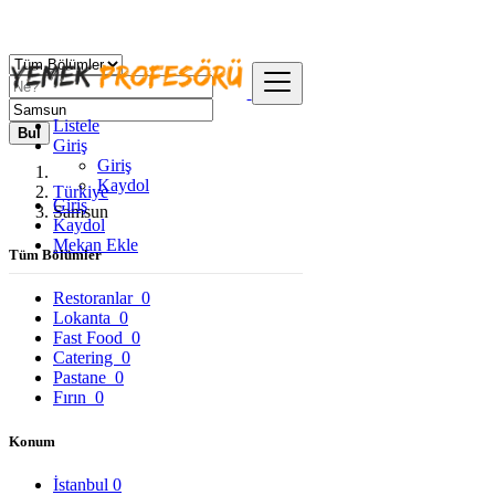
Listele
Bul
Giriş
Giriş
Kaydol
Türkiye
Giriş
Samsun
Kaydol
Mekan Ekle
Tüm Bölümler
Restoranlar
0
Lokanta
0
Fast Food
0
Catering
0
Pastane
0
Fırın
0
Konum
İstanbul
0