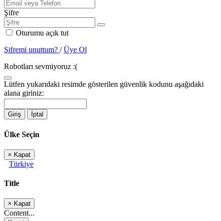
Şifre
Oturumu açık tut
Şifremi unuttum?
/
Üye Ol
Robotları sevmiyoruz :(
Lütfen yukarıdaki resimde gösterilen güvenlik kodunu aşağıdaki
alana giriniz:
Giriş
İptal
Ülke Seçin
×
Kapat
Türkiye
Title
×
Kapat
Content...