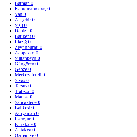
Batman
0
Kahramanmaraş
0
Van
0
Ataşehir
0
Şişli
0
Denizli
0
Batikent
0
Elazığ
0
Zeytinburnu
0
Adapazarı
0
Sultanbeyli
0
Güngören
0
Gebze
0
Merkezefendi
0
Sivas
0
Tarsus
0
Trabzon
0
Manisa
0
Sancaktepe
0
Balıkesir
0
Adıyaman
0
Esenyurt
0
Kırıkkale
0
Antakya
0
Osmaniye
0