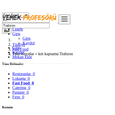
Listele
Bul
Giriş
Giriş
Kaydol
Türkiye
Giriş
Fast Food
Kaydol
Tüm Kayıtlar » km kapsama Trabzon
Mekan Ekle
Tüm Bölümler
Restoranlar
0
Lokanta
0
Fast Food
0
Catering
0
Pastane
0
Fırın
0
Konum