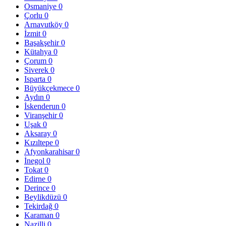
Osmaniye
0
Çorlu
0
Arnavutköy
0
İzmit
0
Başakşehir
0
Kütahya
0
Çorum
0
Siverek
0
Isparta
0
Büyükçekmece
0
Aydın
0
İskenderun
0
Viranşehir
0
Uşak
0
Aksaray
0
Kızıltepe
0
Afyonkarahisar
0
İnegol
0
Tokat
0
Edirne
0
Derince
0
Beylikdüzü
0
Tekirdağ
0
Karaman
0
Nazilli
0