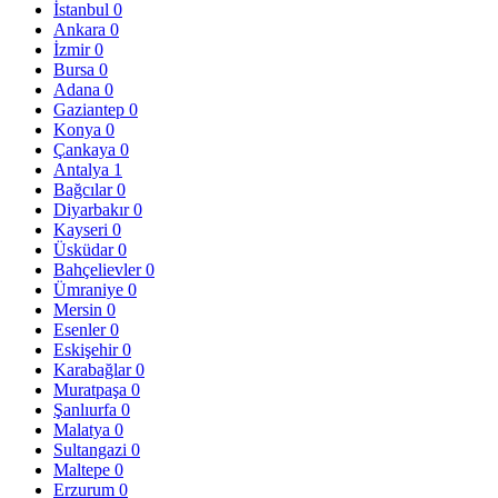
İstanbul
0
Ankara
0
İzmir
0
Bursa
0
Adana
0
Gaziantep
0
Konya
0
Çankaya
0
Antalya
1
Bağcılar
0
Diyarbakır
0
Kayseri
0
Üsküdar
0
Bahçelievler
0
Ümraniye
0
Mersin
0
Esenler
0
Eskişehir
0
Karabağlar
0
Muratpaşa
0
Şanlıurfa
0
Malatya
0
Sultangazi
0
Maltepe
0
Erzurum
0