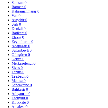
Samsun
0
Batman
0
Kahramanmaraş
0
Van
0
Ataşehir
0
Şişli
0
Denizli
0
Batikent
0
Elazığ
0
Zeytinburnu
0
Adapazarı
0
Sultanbeyli
0
Güngören
0
Gebze
0
Merkezefendi
0
Sivas
0
Tarsus
0
Trabzon
0
Manisa
0
Sancaktepe
0
Balıkesir
0
Adıyaman
0
Esenyurt
0
Kırıkkale
0
Antakya
0