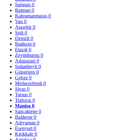
Samsun
0
Batman
0
Kahramanmaraş
0
Van
0
Ataşehir
0
Şişli
0
Denizli
0
Batikent
0
Elazığ
0
Zeytinburnu
0
Adapazarı
0
Sultanbeyli
0
Güngören
0
Gebze
0
Merkezefendi
0
Sivas
0
Tarsus
0
Trabzon
0
Manisa
0
Sancaktepe
0
Balıkesir
0
Adıyaman
0
Esenyurt
0
Kırıkkale
0
Antakya
0