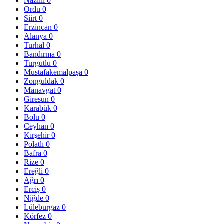
Nazilli
0
Ordu
0
Siirt
0
Erzincan
0
Alanya
0
Turhal
0
Bandırma
0
Turgutlu
0
Mustafakemalpaşa
0
Zonguldak
0
Manavgat
0
Giresun
0
Karabük
0
Bolu
0
Ceyhan
0
Kırşehir
0
Polatlı
0
Bafra
0
Rize
0
Ereğli
0
Ağrı
0
Erciş
0
Niğde
0
Lüleburgaz
0
Körfez
0