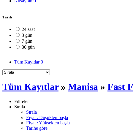
Nusaybin
0
Tarih
24 saat
3 gün
7 gün
30 gün
Tüm Kayıtlar
0
Tüm Kayıtlar
»
Manisa
»
Fast 
Filtreler
Sırala
Sırala
Fiyat : Düşükten başla
Fiyat : Yüksekten başla
Tarihe göre