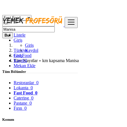
Listele
Bul
Giriş
Giriş
Türkiye
Kaydol
Giriş
Fast Food
Kaydol
Tüm Kayıtlar » km kapsama Manisa
Mekan Ekle
Tüm Bölümler
Restoranlar
0
Lokanta
0
Fast Food
0
Catering
0
Pastane
0
Fırın
0
Konum