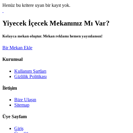
Henüz bu kritere uyan bir kayıt yok.
Yiyecek İçecek Mekanınız Mı Var?
Kolayca mekan oluştur. Mekan reklamı hemen yayınlansın!
Bir Mekan Ekle
Kurumsal
Kullanım Şartları
Gizlilik Politikası
İletişim
Bize Ulaşın
Sitemap
Üye Sayfam
Giriş