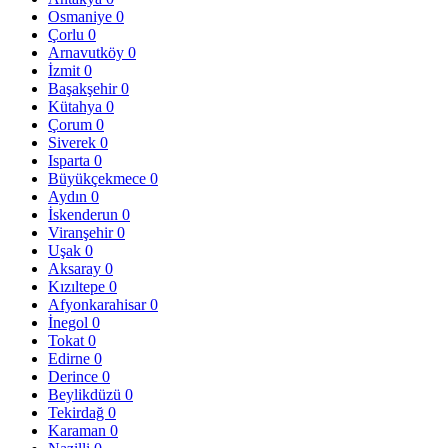
Osmaniye
0
Çorlu
0
Arnavutköy
0
İzmit
0
Başakşehir
0
Kütahya
0
Çorum
0
Siverek
0
Isparta
0
Büyükçekmece
0
Aydın
0
İskenderun
0
Viranşehir
0
Uşak
0
Aksaray
0
Kızıltepe
0
Afyonkarahisar
0
İnegol
0
Tokat
0
Edirne
0
Derince
0
Beylikdüzü
0
Tekirdağ
0
Karaman
0