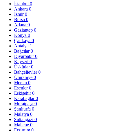
İstanbul
0
Ankara
0
İzmir
0
Bursa
0
Adana
0
Gaziantep
0
Konya
0
Çankaya
0
Antalya
1
Bağcılar
0
Diyarbakır
0
Kayseri
0
Üsküdar
0
Bahçelievler
0
Ümraniye
0
Mersin
0
Esenler
0
Eskişehir
0
Karabağlar
0
Muratpaşa
0
Şanlıurfa
0
Malatya
0
Sultangazi
0
Maltepe
0
Erzurum
0