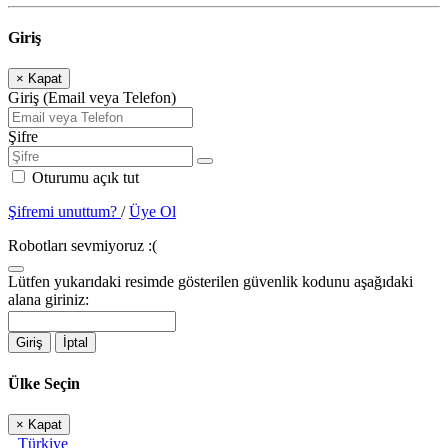
Giriş
×
Kapat
Giriş (Email veya Telefon)
Şifre
Oturumu açık tut
Şifremi unuttum?
/
Üye Ol
Robotları sevmiyoruz :(
Lütfen yukarıdaki resimde gösterilen güvenlik kodunu aşağıdaki
alana giriniz:
Giriş
İptal
Ülke Seçin
×
Kapat
Türkiye