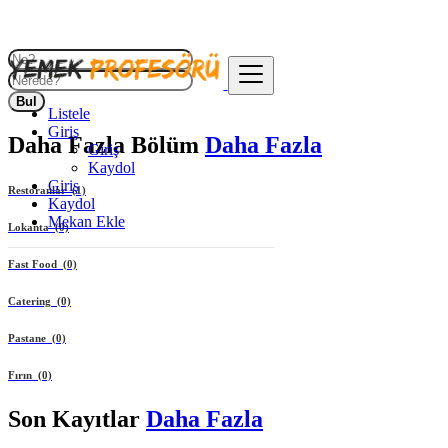
Bul
Listele
Giriş
Daha Fazla
Bölüm
Daha Fazla
Giriş
Kaydol
Giriş
Restoranlar (1)
Kaydol
Mekan Ekle
Lokanta (0)
Fast Food (0)
Catering (0)
Pastane (0)
Fırın (0)
Son
Kayıtlar
Daha Fazla