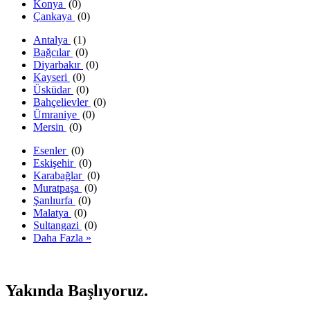
Konya
(0)
Çankaya
(0)
Antalya
(1)
Bağcılar
(0)
Diyarbakır
(0)
Kayseri
(0)
Üsküdar
(0)
Bahçelievler
(0)
Ümraniye
(0)
Mersin
(0)
Esenler
(0)
Eskişehir
(0)
Karabağlar
(0)
Muratpaşa
(0)
Şanlıurfa
(0)
Malatya
(0)
Sultangazi
(0)
Daha Fazla »
Yakında Başlıyoruz.