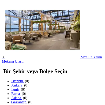
3
Size En Yakın
Mekana Ulaşın
Bir Şehir veya Bölge Seçin
İstanbul
(0)
Ankara
(0)
İzmir
(0)
Bursa
(0)
Adana
(0)
Gaziantep
(0)