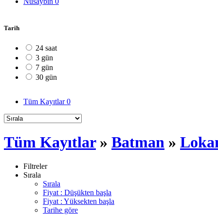
Nusaybin
0
Tarih
24 saat
3 gün
7 gün
30 gün
Tüm Kayıtlar
0
Tüm Kayıtlar
»
Batman
»
Loka
Filtreler
Sırala
Sırala
Fiyat : Düşükten başla
Fiyat : Yüksekten başla
Tarihe göre