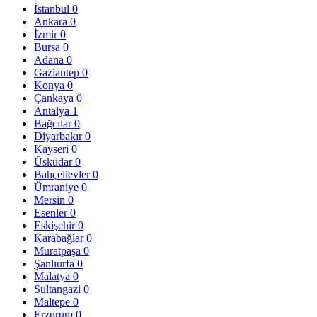
İstanbul
0
Ankara
0
İzmir
0
Bursa
0
Adana
0
Gaziantep
0
Konya
0
Çankaya
0
Antalya
1
Bağcılar
0
Diyarbakır
0
Kayseri
0
Üsküdar
0
Bahçelievler
0
Ümraniye
0
Mersin
0
Esenler
0
Eskişehir
0
Karabağlar
0
Muratpaşa
0
Şanlıurfa
0
Malatya
0
Sultangazi
0
Maltepe
0
Erzurum
0