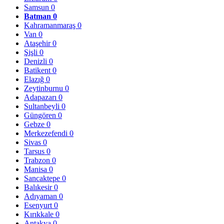
Samsun
0
Batman
0
Kahramanmaraş
0
Van
0
Ataşehir
0
Şişli
0
Denizli
0
Batikent
0
Elazığ
0
Zeytinburnu
0
Adapazarı
0
Sultanbeyli
0
Güngören
0
Gebze
0
Merkezefendi
0
Sivas
0
Tarsus
0
Trabzon
0
Manisa
0
Sancaktepe
0
Balıkesir
0
Adıyaman
0
Esenyurt
0
Kırıkkale
0
Antakya
0