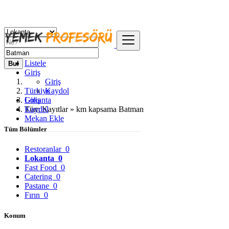
Listele
Bul
Giriş
Giriş
Türkiye
Kaydol
Giriş
Lokanta
Kaydol
Tüm Kayıtlar » km kapsama Batman
Mekan Ekle
Tüm Bölümler
Restoranlar
0
Lokanta
0
Fast Food
0
Catering
0
Pastane
0
Fırın
0
Konum