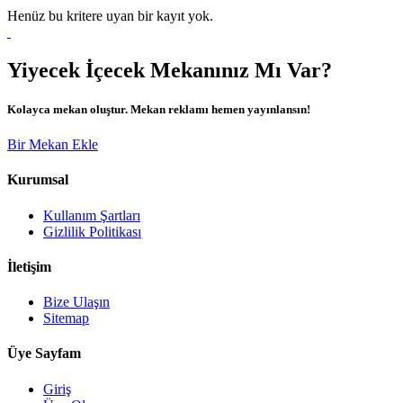
Henüz bu kritere uyan bir kayıt yok.
Yiyecek İçecek Mekanınız Mı Var?
Kolayca mekan oluştur. Mekan reklamı hemen yayınlansın!
Bir Mekan Ekle
Kurumsal
Kullanım Şartları
Gizlilik Politikası
İletişim
Bize Ulaşın
Sitemap
Üye Sayfam
Giriş