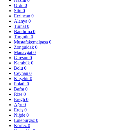
Nazilli
0
Ordu
0
Siirt
0
Erzincan
0
Alanya
0
Turhal
0
Bandırma
0
Turgutlu
0
Mustafakemalpaşa
0
Zonguldak
0
Manavgat
0
Giresun
0
Karabük
0
Bolu
0
Ceyhan
0
Kırşehir
0
Polatlı
0
Bafra
0
Rize
0
Ereğli
0
Ağrı
0
Erciş
0
Niğde
0
Lüleburgaz
0
Körfez
0