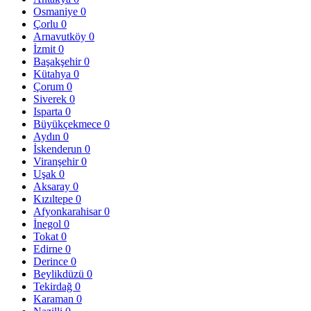
Osmaniye
0
Çorlu
0
Arnavutköy
0
İzmit
0
Başakşehir
0
Kütahya
0
Çorum
0
Siverek
0
Isparta
0
Büyükçekmece
0
Aydın
0
İskenderun
0
Viranşehir
0
Uşak
0
Aksaray
0
Kızıltepe
0
Afyonkarahisar
0
İnegol
0
Tokat
0
Edirne
0
Derince
0
Beylikdüzü
0
Tekirdağ
0
Karaman
0